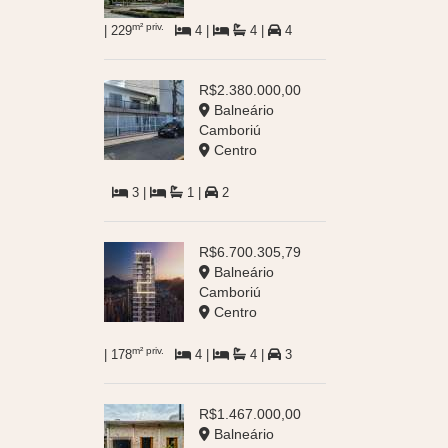
m² priv.
| 229
4 |
4 |
4
R$2.380.000,00
Balneário
Camboriú
Centro
3 |
1 |
2
R$6.700.305,79
Balneário
Camboriú
Centro
m² priv.
| 178
4 |
4 |
3
R$1.467.000,00
Balneário