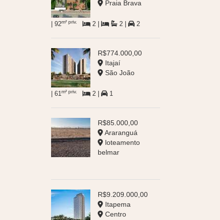
Praia Brava
m² priv.
| 92
2 |
2 |
2
R$774.000,00
Itajaí
São João
m² priv.
| 61
2 |
1
R$85.000,00
Araranguá
loteamento
belmar
R$9.209.000,00
Itapema
Centro