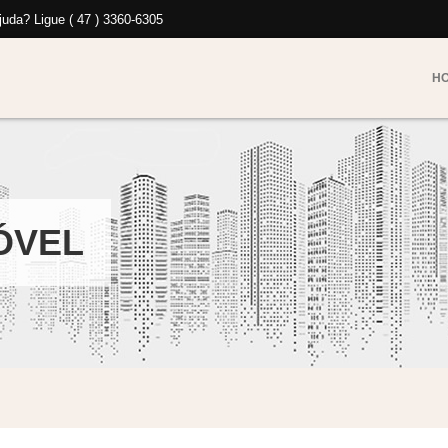
uda? Ligue ( 47 ) 3360-6305
H
ÓVEL