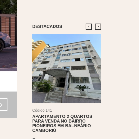
DESTACADOS
Código 166
APARTAMENTO À
CONDOMÍNIO MAR
BAIRRO CEDROS
Camboriú
Cedro
R$390.000,00
m²
| 55
2 |
1 
Venda - R$6.780.000,00
Código 141
APARTAMENTO 2 QUARTOS
PARA VENDA NO BAIRRO
PIONEIROS EM BALNEÁRIO
CAMBORIÚ