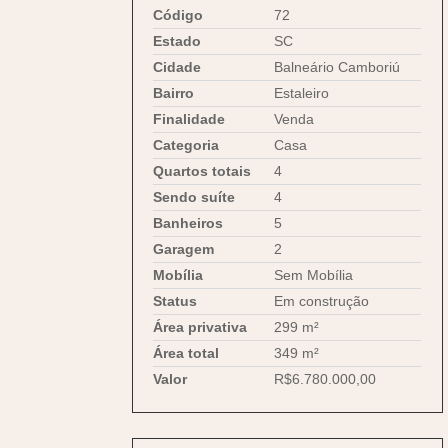
Código
72
Estado
SC
Cidade
Balneário Camboriú
Bairro
Estaleiro
Finalidade
Venda
Categoria
Casa
Quartos totais
4
Sendo suíte
4
Banheiros
5
Garagem
2
Mobília
Sem Mobília
Status
Em construção
Área privativa
299 m²
Área total
349 m²
Valor
R$6.780.000,00