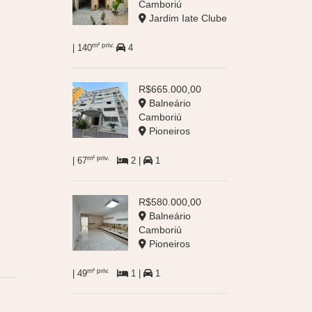
Camboriú
Jardim Iate Clube
m² priv.
| 140
4
R$665.000,00
Balneário
Camboriú
Pioneiros
m² priv.
| 67
2 |
1
R$580.000,00
Balneário
Camboriú
Pioneiros
m² priv.
| 49
1 |
1