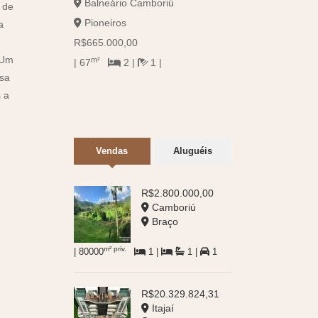
Balneário Camboriú
 de
Pioneiros
a
R$665.000,00
 Um
m²
| 67
2 |
1 |
isa
 a
Vendas
Aluguéis
R$2.800.000,00
Camboriú
Braço
m² priv.
| 80000
1 |
1 |
1
R$20.329.824,31
Itajaí