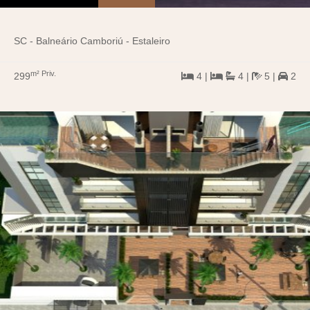
SC - Balneário Camboriú - Estaleiro
m² Priv.
299
4 |
4 |
5 |
2