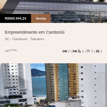
R$960.944,24
Venda
Empreendimento em Camboriú
SC - Camboriú - Tabuleiro
m² Priv.
74
2 |
1 |
2 |
1