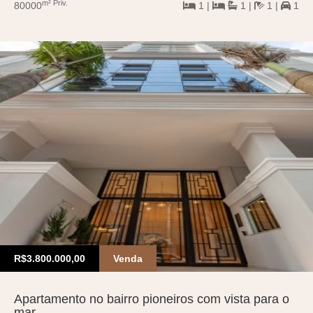
m² Priv.
80000
1 |
1 |
1 |
1
R$3.800.000,00
Venda
Apartamento no bairro pioneiros com vista para o
mar