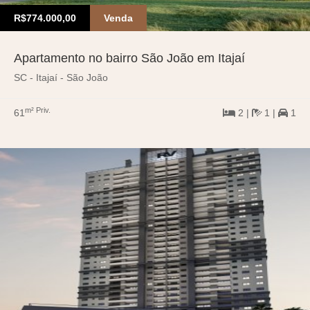
R$774.000,00
Venda
Apartamento no bairro São João em Itajaí
SC - Itajaí - São João
m² Priv.
61
2 |
1 |
1