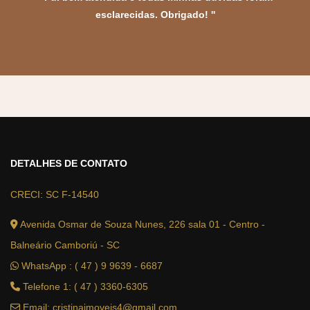
esclarecidas. Obrigado!
DETALHES DE CONTATO
CRECI: SC F-14540
Avenida Osmar de Souza Nunes, 226 sala 01 - Centro -
Balneário Camboriú - SC
WhatsApp :
( 47 ) 9 9639 - 6687
Telefone 1: ( 47 ) 3360-6305
Email:
cristinaimoveis4@gmail.com