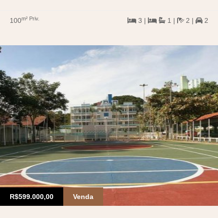
m² Priv.
100
3 |
1 |
2 |
2
R$599.000,00
Venda