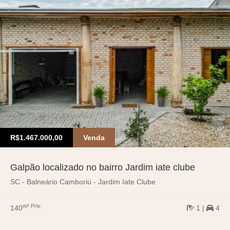
R$1.467.000,00
Venda
Galpão localizado no bairro Jardim iate clube
SC - Balneário Camboriú - Jardim Iate Clube
m² Priv.
140
1 |
4