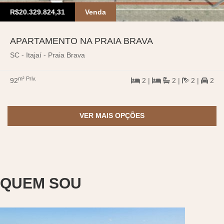
R$20.329.824,31
Venda
APARTAMENTO NA PRAIA BRAVA
SC - Itajaí - Praia Brava
m² Priv.
92
2 |
2 |
2 |
2
VER MAIS OPÇÕES
QUEM SOU