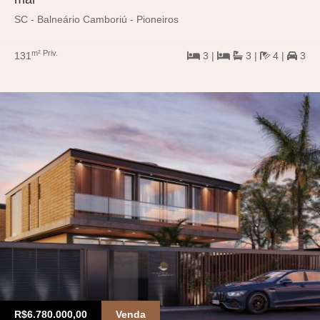
SC - Balneário Camboriú - Pioneiros
m² Priv.
131
3 |
3 |
4 |
3
R$6.780.000,00
Venda