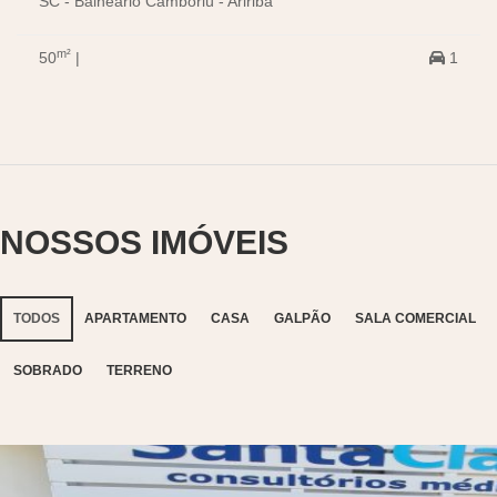
SC - Balneário Camboriú - Ariribá
m²
50
|
1
NOSSOS IMÓVEIS
TODOS
APARTAMENTO
CASA
GALPÃO
SALA COMERCIAL
SOBRADO
TERRENO