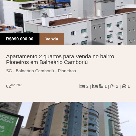
R$990.000,00
Venda
Apartamento 2 quartos para Venda no bairro
Pioneiros em Balneário Camboriú
SC - Balneário Camboriú - Pioneiros
m² Priv.
62
2 |
1 |
2 |
1