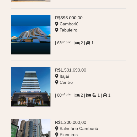
R$595.000,00
Camboriú
Tabuleiro
m² priv.
| 63
2 |
1
R$1.501.690,00
Itajaí
Centro
m² priv.
| 80
2 |
1 |
1
R$1.200.000,00
Balneário Camboriú
Pioneiros