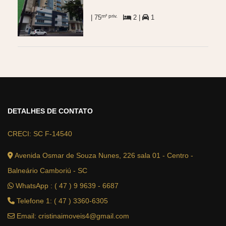
m² priv.
| 75
2 |
1
DETALHES DE CONTATO
CRECI: SC F-14540
Avenida Osmar de Souza Nunes, 226 sala 01 - Centro -
Balneário Camboriú - SC
WhatsApp :
( 47 ) 9 9639 - 6687
Telefone 1: ( 47 ) 3360-6305
Email:
cristinaimoveis4@gmail.com