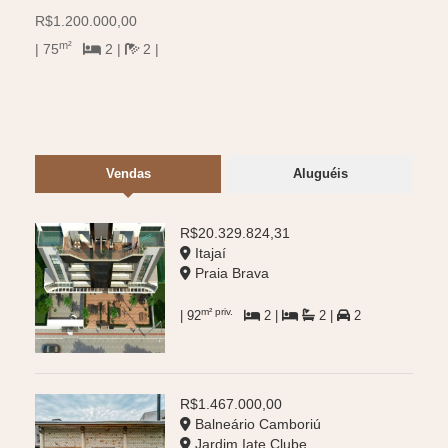
R$1.200.000,00
R$59
m²
m
| 75
2 |
2 |
| 63
Vendas
Aluguéis
R$20.329.824,31
Itajaí
Praia Brava
m² priv.
| 92
2 |
2 |
2
R$1.467.000,00
Balneário Camboriú
Jardim Iate Clube