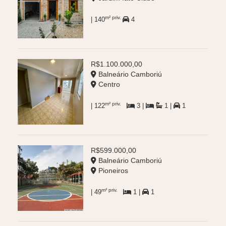
m² priv.
| 140
4
R$1.100.000,00
Balneário Camboriú
Centro
m² priv.
| 122
3 |
1 |
1
R$599.000,00
Balneário Camboriú
Pioneiros
m² priv.
| 49
1 |
1