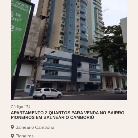
Código 174
Códig
APARTAMENTO 2 QUARTOS PARA VENDA NO BAIRRO
APA
PIONEIROS EM BALNEÁRIO CAMBORIÚ
TAB
Balneário Camboriú
Ca
Pioneiros
Tab