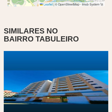
Leaflet
|
© OpenStreetMap - Imob System 🚀
SIMILARES NO
BAIRRO TABULEIRO