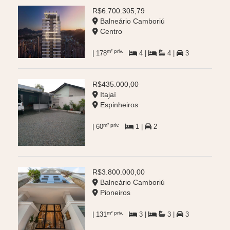
R$6.700.305,79
Balneário Camboriú
Centro
m² priv.
| 178
4 |
4 |
3
R$435.000,00
Itajaí
Espinheiros
m² priv.
| 60
1 |
2
R$3.800.000,00
Balneário Camboriú
Pioneiros
m² priv.
| 131
3 |
3 |
3