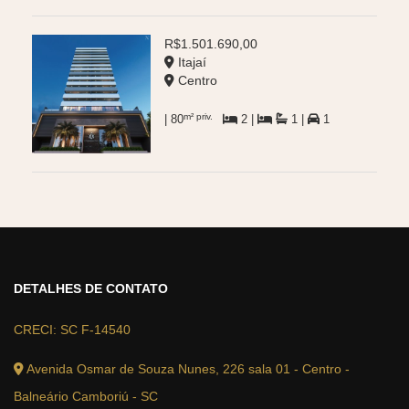
R$1.501.690,00
Itajaí
Centro
m² priv.
| 80
2 |
1 |
1
DETALHES DE CONTATO
CRECI: SC F-14540
Avenida Osmar de Souza Nunes, 226 sala 01 - Centro -
Balneário Camboriú - SC