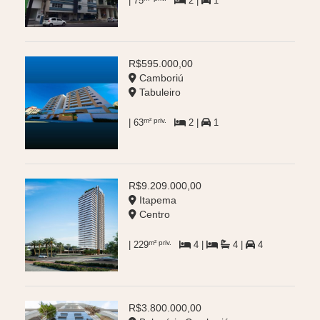
| 75
2 |
1
R$595.000,00
Camboriú
Tabuleiro
m² priv.
| 63
2 |
1
R$9.209.000,00
Itapema
Centro
m² priv.
| 229
4 |
4 |
4
R$3.800.000,00