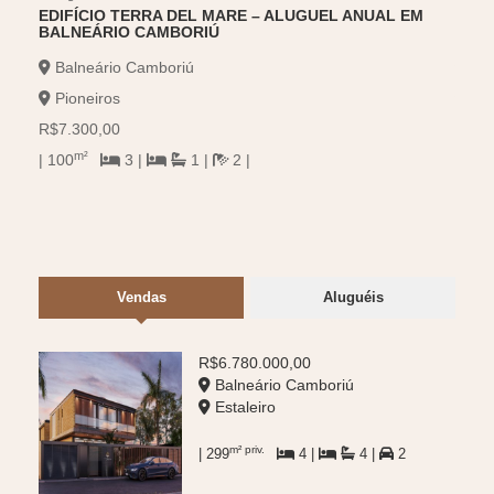
EDIFÍCIO TERRA DEL MARE – ALUGUEL ANUAL EM
APAR
BALNEÁRIO CAMBORIÚ
HELE
Balneário Camboriú
Ca
Pioneiros
Ce
R$7.300,00
R$39
m²
m
| 100
3 |
1 |
2 |
| 55
Vendas
Aluguéis
R$6.780.000,00
Balneário Camboriú
Estaleiro
m² priv.
| 299
4 |
4 |
2