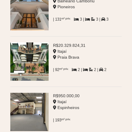
Balneário Camboriú
Pioneiros
m² priv.
| 131
3 |
3 |
3
R$20.329.824,31
Itajaí
Praia Brava
m² priv.
| 92
2 |
2 |
2
R$950.000,00
Itajaí
Espinheiros
m² priv.
| 193